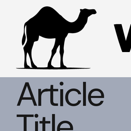
Article
Title