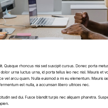
it. Quisque rhoncus nisi sed suscipit cursus. Donec porta metus
or urna luctus urna, id porta tellus leo nec nisl. Mauris et volu
e vel arcu quam. Nulla euismod a mi eu elementum. Mauris iacu
 fermentum est nulla, a accumsan libero ultrices nec.
citudin sed dui. Fusce blandit turpis nec aliquam pharetra. Susp
apien.