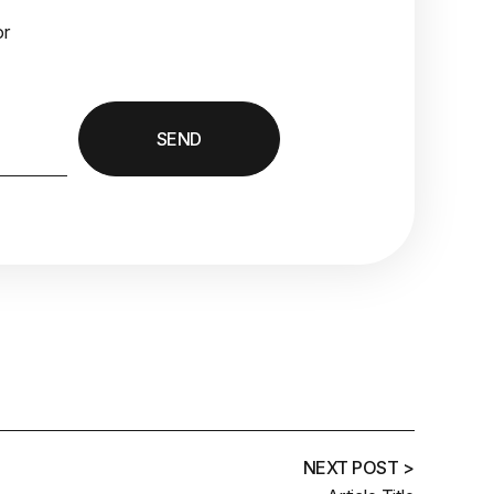
or
SEND
NEXT POST >